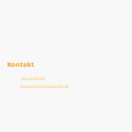
Kontakt
Telefon:
+49 174 9647030
E-Mail:
Pension@von-Skwarczinsky.de
Adresse: Schulstraße 4, 99891 Bad Tabarz, Thüringer Wald, Deutschland